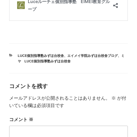
カ
LUCE個別指導塾みずほ台校舎
、
エイメイ学院みずほ台校舎ブログ
、
ミ
テ
ヤ LUCE個別指導塾みずほ台校舎
ゴ
リ
ー
コメントを残す
メールアドレスが公開されることはありません。
※
が付
いている欄は必須項目です
コメント
※