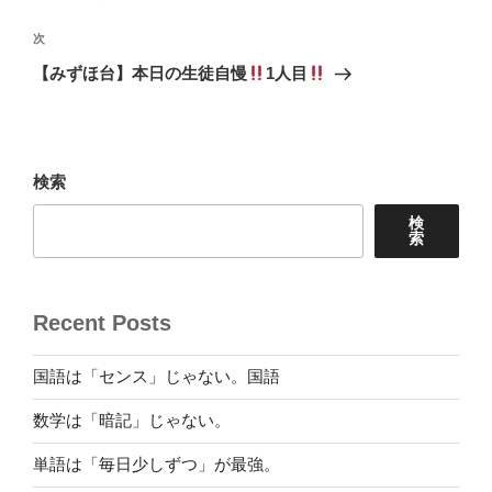
ナ
投
ビ
稿
次
次
ゲ
の
【みずほ台】本日の生徒自慢
1人目
投
ー
稿
シ
ョ
検索
ン
検
索
Recent Posts
国語は「センス」じゃない。国語
数学は「暗記」じゃない。
単語は「毎日少しずつ」が最強。