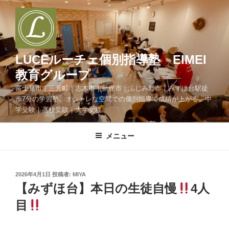
コ
ン
テ
ン
ツ
LUCEルーチェ個別指導塾 EIMEI
へ
教育グループ
ス
富士見市｜三芳町｜志木市｜新座市｜ふじみ野市｜みずほ台駅徒
キ
歩7分の学習塾。オシャレな空間での個別指導で成績が上がる。中
ッ
学受験｜高校受験｜大学受験
プ
メニュー
投
2026年4月1日
投稿者:
MIYA
稿
【みずほ台】本日の生徒自慢
4人
日:
目