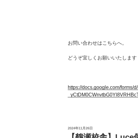
お問い合わせはこちらへ。
どうぞ宜しくお願いいたします
https://docs.google.com/forms
_yCtDM0CWnvtbG0Yl8VRHBc
投
2024年11月26日
稿
【鶴瀬校舎】Luc
日: