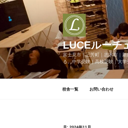
コ
ン
テ
ン
ツ
へ
LUCEルーチ
ス
キ
富士見市｜三芳町｜志木市｜新
ッ
る。中学受験｜高校受験｜大学
プ
校舎一覧
お問い合わせ
月:
2024年11月