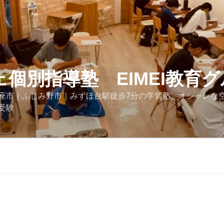
ェ個別指導塾 EIMEI教育
座市｜ふじみ野市｜みずほ台駅徒歩7分の学習塾。オシャレな
受験