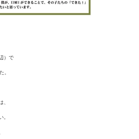
辺）で
た。
は、
い。
、