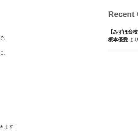
Recent
【みずほ台校
で、
榎本優愛
よ
に、
きます！