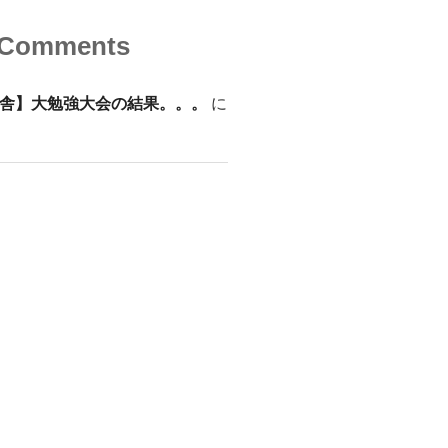
 Comments
舎】大勉強大会の結果。。。
に
り