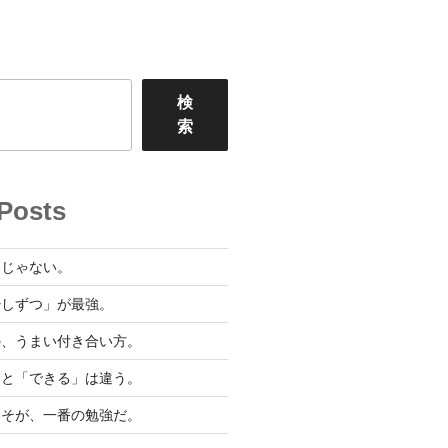
検
索
Posts
」じゃない。
少しずつ」が最強。
の、うまい付き合い方。
」と「できる」は違う。
こそが、一番の勉強だ。