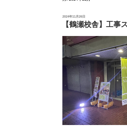
投
2024年11月26日
稿
【鶴瀬校舎】工事
日: