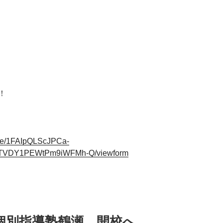
！
/d/e/1FAIpQLScJPCa-
TVDY1PEWtPm9iWFMh-Q/viewform
e個別指導塾鶴瀬、開校へ