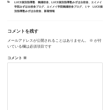
カ
LUCE個別指導塾 鶴瀬校舎
、
LUCE個別指導塾みずほ台校舎
、
エイメイ
テ
学院みずほ台校舎ブログ
、
エイメイ学院鶴瀬校舎ブログ
、
ミヤ LUCE個
ゴ
別指導塾みずほ台校舎
、
新着情報
リ
ー
コメントを残す
メールアドレスが公開されることはありません。
※
が付
いている欄は必須項目です
コメント
※