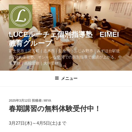
コ
ン
テ
ン
ツ
LUCEルーチェ個別指導塾 EIMEI
へ
教育グループ
ス
富士見市｜三芳町｜志木市｜新座市｜ふじみ野市｜みずほ台駅徒
キ
歩7分の学習塾。オシャレな空間での個別指導で成績が上がる。中
ッ
学受験｜高校受験｜大学受験
プ
メニュー
投
2025年3月12日
投稿者:
MIYA
稿
春期講習の無料体験受付中！
日:
3月27日(木)～4月5日(土)まで