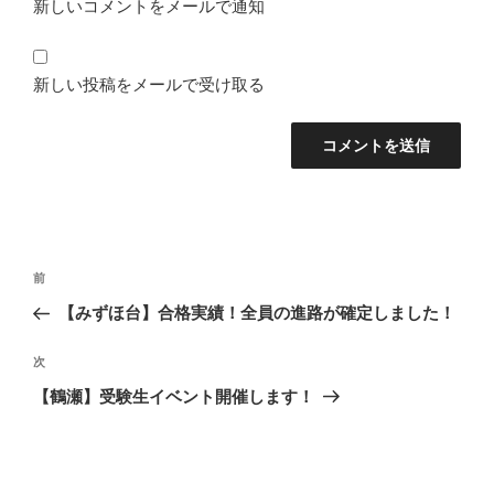
新しいコメントをメールで通知
新しい投稿をメールで受け取る
投
前
前
稿
の
【みずほ台】合格実績！全員の進路が確定しました！
ナ
投
ビ
稿
次
次
ゲ
の
【鶴瀬】受験生イベント開催します！
投
ー
稿
シ
ョ