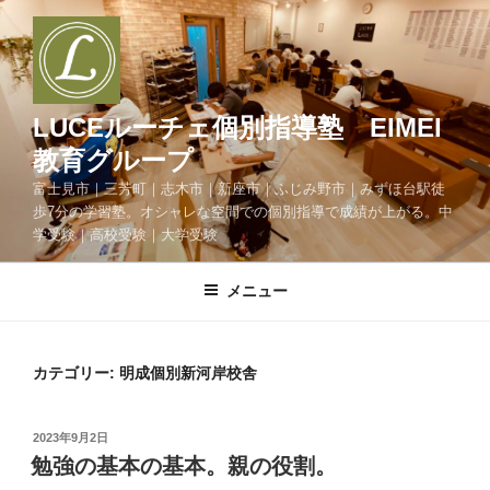
コ
ン
テ
ン
ツ
LUCEルーチェ個別指導塾 EIMEI
へ
教育グループ
ス
富士見市｜三芳町｜志木市｜新座市｜ふじみ野市｜みずほ台駅徒
キ
歩7分の学習塾。オシャレな空間での個別指導で成績が上がる。中
ッ
学受験｜高校受験｜大学受験
プ
メニュー
カテゴリー:
明成個別新河岸校舎
投
2023年9月2日
稿
勉強の基本の基本。親の役割。
日: