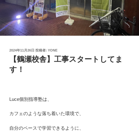
投
2024年11月26日
投稿者:
YONE
稿
【鶴瀬校舎】工事スタートしてま
日:
す！
Luce個別指導塾は、
カフェのような落ち着いた環境で、
自分のペースで学習できるように、