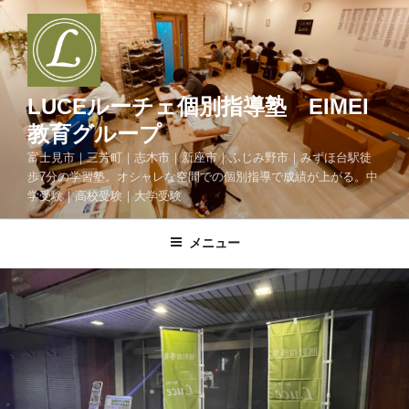
コ
ン
テ
ン
ツ
LUCEルーチェ個別指導塾 EIMEI
へ
教育グループ
ス
富士見市｜三芳町｜志木市｜新座市｜ふじみ野市｜みずほ台駅徒
キ
歩7分の学習塾。オシャレな空間での個別指導で成績が上がる。中
ッ
学受験｜高校受験｜大学受験
プ
メニュー