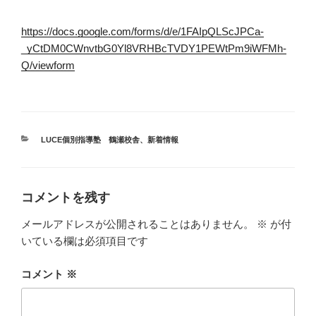
https://docs.google.com/forms/d/e/1FAIpQLScJPCa-
_yCtDM0CWnvtbG0Yl8VRHBcTVDY1PEWtPm9iWFMh-
Q/viewform
カ
LUCE個別指導塾 鶴瀬校舎
、
新着情報
テ
ゴ
リ
ー
コメントを残す
メールアドレスが公開されることはありません。
※
が付
いている欄は必須項目です
コメント
※