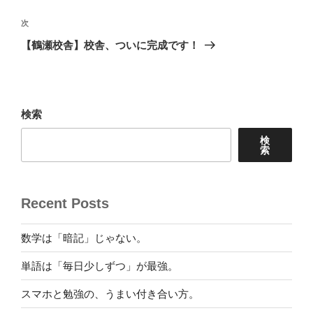
ナ
投
ビ
稿
次
次
ゲ
の
【鶴瀬校舎】校舎、ついに完成です！
投
ー
稿
シ
ョ
検索
ン
検
索
Recent Posts
数学は「暗記」じゃない。
単語は「毎日少しずつ」が最強。
スマホと勉強の、うまい付き合い方。