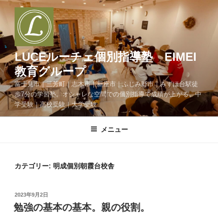
コ
ン
テ
ン
ツ
LUCEルーチェ個別指導塾 EIMEI
へ
教育グループ
ス
富士見市｜三芳町｜志木市｜新座市｜ふじみ野市｜みずほ台駅徒
キ
歩7分の学習塾。オシャレな空間での個別指導で成績が上がる。中
ッ
学受験｜高校受験｜大学受験
プ
メニュー
カテゴリー:
明成個別朝霞台校舎
投
2023年9月2日
稿
勉強の基本の基本。親の役割。
日: